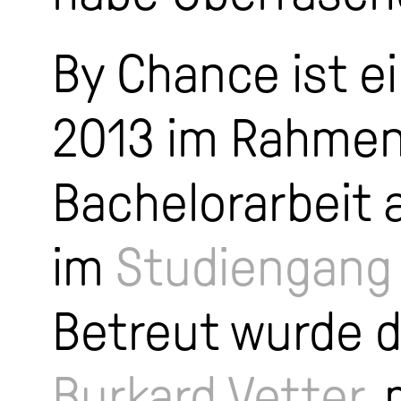
By Chance ist e
2013 im Rahmen
Bachelorarbeit 
im
Studiengang
Betreut wurde d
Burkard Vetter
,