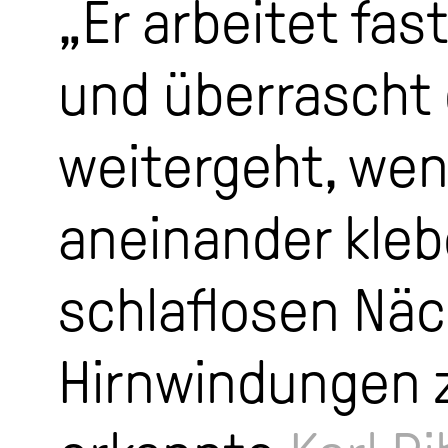
„Er arbeitet fas
und überrascht 
weitergeht, we
aneinander klebe
schlaflosen Näc
Hirnwindungen 