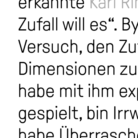
erkannte
Karl R
Zufall will es“. 
Versuch, den Zuf
Dimensionen zu 
habe mit ihm ex
gespielt, bin I
habe Überrasch