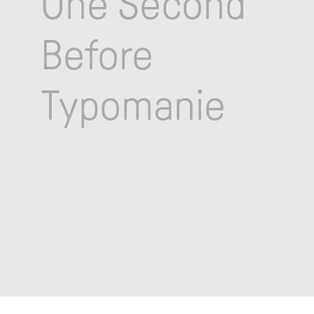
One Second
Before
Typomanie