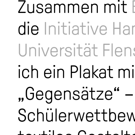
Zusammen mit
die
Initiative H
Universität Fle
ich ein Plakat 
„Gegensätze“ –
Schülerwettbew